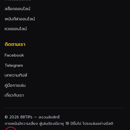
สล็อตออนไลน์
พนันกีฬาออนไลน์
หวยออนไลน์
ติดตามเรา
Facebook
Telegram
บทความทิปส์
คู่มือการเล่น
เกี่ยวกับเรา
© 2026 88TIPs — สงวนลิขสิทธิ์
การพนันมีความเสี่ยง ผู้เล่นต้องมีอายุ 18 ปีขึ้นไป โปรดเล่นอย่างมีสติ