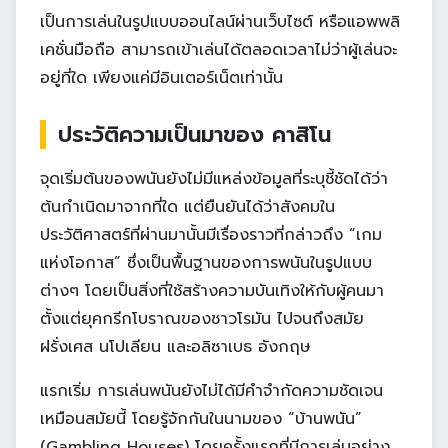
เป็นการเล่นในรูปแบบออนไลน์ผ่านเว็บไซต์ หรือแอพพลิ
เคชั่นมือถือ สามารถเข้าเล่นได้ตลอดเวลาไม่ว่าผู้เล่นจะ
อยู่ที่ใด เพียงแค่มีอินเตอร์เน็ตเท่านั้น
ประวัติความเป็นมาของ คาสิโน
จุดเริ่มต้นของพนันยังไม่มีแหล่งข้อมูลที่ระบุชี้ชัดได้ว่า
ต้นกำเนิดมาจากที่ใด แต่ยืนยันได้ว่าสังคมใน
ประวัติศาสตร์ที่ผ่านมานั้นมีเรื่องราวที่กล่าวถึง “เกม
แห่งโอกาส” ซึ่งเป็นพื้นฐานของการพนันในรูปแบบ
ต่างๆ โดยเป็นสิ่งที่ใช้สร้างความบันเทิงให้กับผู้คนมา
ตั้งแต่ยุคกรีกโบราณของชาวโรมัน ไปจนถึงสมัย
ฝรั่งเศส นโปเลียน และอลิซาเบธ อังกฤษ
แรกเริ่ม การเล่นพนันยังไม่ได้มีคำจำกัดความชัดเจน
เหมือนสมัยนี้ โดยรู้จักกันในนามของ “บ้านพนัน”
(Gambling Houses) โดยครั้งแรกที่มีการเล่นอย่าง