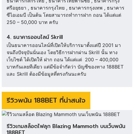
ธนาคารกสิกรไทย , ธนาคารไทยพานิชย์ , ธนาคารกรุง
ศรีอยุธยา , ธนาคารกรุงไทย , ธนาคารกรุงเทพ , ธนาคาร
ซีไอเอมบี เป็นต้น โดยสามารถทำการฝาก ถอน ได้แต่แต่
250 – 50,000 บาท ครับ
4. ธนาคารออนไลน์ Skrill
เป็นธนาคารออนไลน์ที่เปิดให้บริการมาตั้งแต่ปี 2001 มา
จนถึงปัจจุบันนั่นเอง โดยวิธีการฝากผ่าน Skrill นั้น ทาง
เว็บไซต์ ได้เปิดให้ ฝาก ถอน ได้แต่แต่ 200 – 400,000
บาทกันเลยทีเดียว แต่มีข้อจำกัดว่า บัญชีของทาง 188BET
และ Skrill ต้องมีข้อมูลที่ตรงกันนะครับ
รีวิวพนัน 188BET ที่น่าสนใจ
รีวิวเกมสล็อตไฟลุก Blazing Mammoth บนเว็บพนัน
188BET