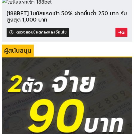
[188BET] โบนัสแรกเข้า 50% ฝากขั้นต่ำ 250 บาท รับ
สูงสุด 1,000 บาท
ตรวจสอบข้อตกลงและเงื่อนไข
ผู้สนับสนุน