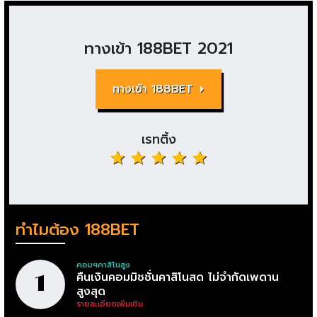
ทางเข้า 188BET 2021
ทางเข้า 188BET
เรทติ้ง
ทำไมต้อง 188BET
คอมฯคาสิโนสูง
คืนเงินคอมมิชชั่นคาสิโนสด ไม่จำกัดเพดาน
1
สูงสุด
รายละเอียดเพิ่มเติม