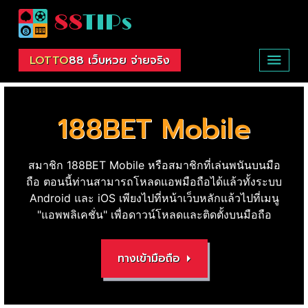
88
TIPs
LOTTO
88 เว็บหวย จ่ายจริง
รีวิวเว็บพนัน
รีวิวเว็บหวย
188BET Mobile
พนันยอดนิยม
เกี่ยวกับเรา
สมาชิก 188BET Mobile หรือสมาชิกที่เล่นพนันบนมือ
ถือ ตอนนี้ท่านสามารถโหลดแอพมือถือได้แล้วทั้งระบบ
Android และ iOS เพียงไปที่หน้าเว็บหลักแล้วไปที่เมนู
"แอพพลิเคชั่น" เพื่อดาวน์โหลดและติดตั้งบนมือถือ
ทางเข้ามือถือ